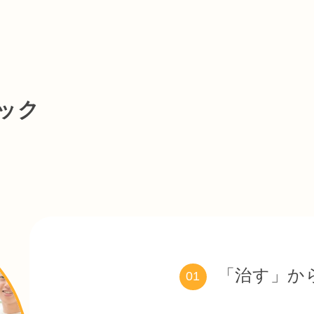
ですね。

を作成しました。炎天下の日が続くことが予想されますので、皆様には体調管理
、夜間休診日がございます。ご理解のほどよろしくお願いいたします。

ック
ございましたら、お気軽にお問い合わせください。皆様の健康を第一に考えてお
れた日本補綴歯科学会学術大会に行ってきました。

この大会では、補綴歯科に関する最新の研究や技術に触れることができ、多くの
重要な場です。

交流することで新たなインスピレーションを得たり、日々の診療に活かせるヒン
めて参ります。

「治す」か
01
ックでは、お口全体のバランスを大切にした総合的な歯科診療を行っています。