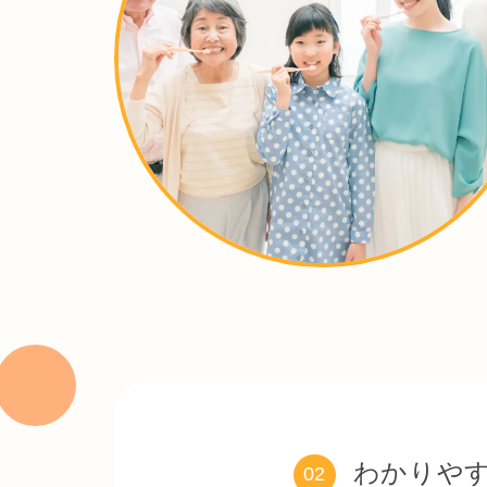
虫歯や歯周病
原因をしっかり
また、予防歯
2026/06/25
通っていただけ
最新情報
札幌市厚別区
野川歯科クリ
者様一人ひとり
信頼関係の構
は、患者様の
2026/06/19
最新情報
野川歯科クリニ
お仕事やご家
わかりや
し、納得いただ
02