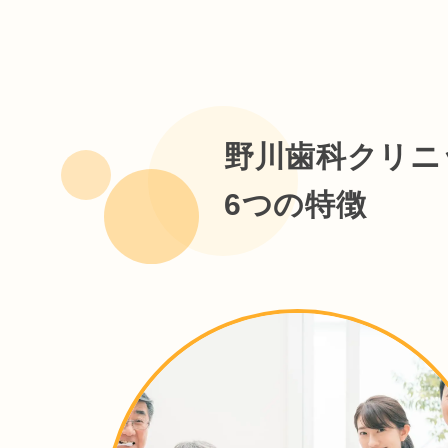
もうすぐ夏本番
7月の診療予定
7月の診療日は
2026/06/29
野川歯科クリニ
お困りのことが
最新情報
6つの特徴
名古屋で開催さ
毎年参加する
位も取得できる
同業の方々と
2026/06/26
供できるよう努
最新情報
野川歯科クリニ