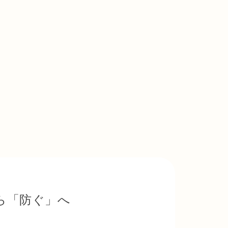
に十分ご注意いただきたいと思います。

ります。今夏もどうぞ健やかにお過ごしください。

知識を得ることができます。加えて、補綴歯科専門医として必要な単
トをいただいたりしています。これからも、患者様に最善のケアを提
ら「防ぐ」へ

