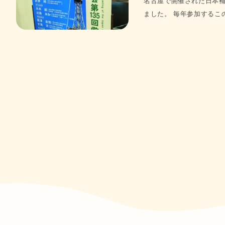
名古屋で開催された日本
最新情報
ました。 毎年参加するこの
野川歯科クリニ
一度治療した
しやすくなりま
当院では、お
2026/07/03
を入れている歯
最新情報
札幌市厚別区
野川歯科クリニ
「どんな治療
ます。小さな疑
虫歯や歯周病の
2026/06/29
最新情報
札幌市厚別区