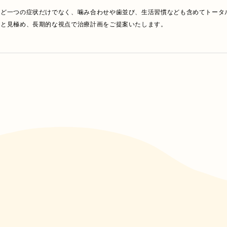
をお待ちしております。

など一つの症状だけでなく、噛み合わせや歯並び、生活習慣なども含めてトータ
と見極め、長期的な視点で治療計画をご提案いたします。

科にも力を入れ、定期的なメンテナンスを通じて健康な状態を維持できるようサ
ます。

の歯医者として、地域の皆さまの健康を支えてまいります。
ニックは、厚別区で質の高い医療を提供する歯科医院です。当院では、安心して
治療器具の滅菌はもちろん、院内の清掃にも細心の注意を払い、常に清潔な状態
い診療ユニットを採用しており、長時間の治療でも疲れにくい配慮がなされてい
力しています。清潔で安全な環境を大切にしており、安心して治療に専念できる
ックでは、将来のお口の健康を守るための定期検診をおすすめしています。

状が出てからではなく、定期的にチェックを行うことで虫歯や歯周病の早期発見
るため、継続的なメンテナンスが大切です。
