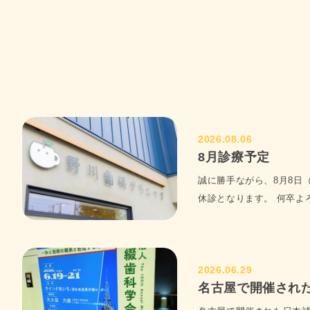
当院では、ク
2026/07/16
安心してご来院
最新情報
お悩みのこと
野川歯科クリニ
お口の状態や
しぶりの受診で
2026.08.06
8月診療予定
虫歯や歯周病の
2026/07/15
誠に勝手ながら、8月8日
休診となります。 何卒よろ.
最新情報
札幌市厚別区
厚別区に所在
しており、多
お口の健康パ
2026.06.29
ます。患者様
名古屋で開催された
2026/07/09