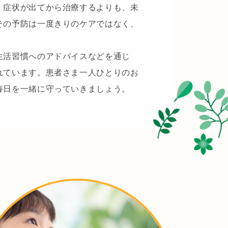
ルで診ることで、再発しにくいお口づくりを目指しています。症状の
、症状が出てから治療するよりも、未
その予防は一度きりのケアではなく、
ポートしています。厚別エリアで歯科医院をお探しの方にも安心して
生活習慣へのアドバイスなどを通じ
れています。患者さま一人ひとりのお
ております。急な歯の痛みや詰め物のトラブルにも対応可能です。患
毎日を一緒に守っていきましょう。
・デメリットをしっかり説明し、納得が得られた上で進めます。

、定期的な検診の重要性をお伝えしています。野川歯科クリニックで
ています。

ない治療計画をご提案しています。症状やご希望をしっかりとお伺い