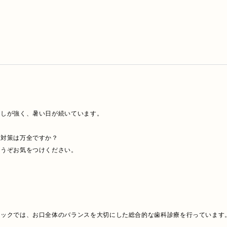
しが強く、暑い日が続いています。

対策は万全ですか？

うぞお気をつけください。

ックの8月と9月の診療予定が決まりました。

合わせて確認いただければ幸いです。

の方も早めのスケジュール確認をおすすめします。

ックでは、お口全体のバランスを大切にした総合的な歯科診療を行っています。
は、お気軽にお問い合わせください。
