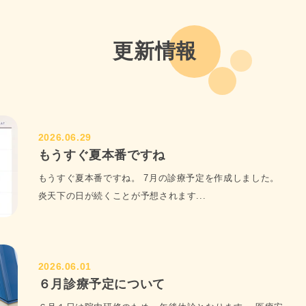
。厚別エリアで予防歯科に力を入れている歯科医院をお探しの方にも
更新情報
リングを行い、最適な治療方法をご提案いたします。初めての方や久
2026.06.29
もうすぐ夏本番ですね
、厚別エリアの歯科ニーズにお応えしています。

もうすぐ夏本番ですね。 7月の診療予定を作成しました。
炎天下の日が続くことが予想されます...
。当院では、一般歯科から小児歯科、義歯治療まで幅広い診療に対応
って変化するため、適切なケアが必要です。私たちは、生涯を通じた
落ち着いた院内は、リラックスして治療を受けられる環境を整えてい
2026.06.01
んでいます。
６月診療予定について