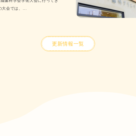
補綴歯科学会学術大会に行ってき
大会では、...
ックでは、歯の健康を長く保つためのメンテナンスを大切にしています。

歯も、ケアを怠ると再発してしまうことがあります。定期的な検診やクリーニン
す。

更新情報一覧
一人おひとりのお口の状態に合わせたメンテナンスをご提案し、ご自宅でのケア
科医院をお探しの方にも安心して通っていただけます。

の歯医者として、地域の皆さまのお口の健康をサポートいたします。
ックでは、患者さまの不安を軽減するため、丁寧でわかりやすい説明を大切にし
をするのか分からない」という不安を感じることがないよう、現在の状態や治療
問や不安もお気軽にご相談ください。

治療はもちろん、予防歯科やインプラント、セラミック治療まで幅広く対応し
で歯医者をお探しの方は、野川歯科クリニックまでお気軽にご相談ください。