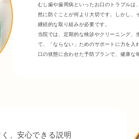
など一つの症状だけでなく、噛み合わせや歯並び、生活習慣なども含めてトータ
むし歯や歯周病といったお口のトラブルは
と見極め、長期的な視点で治療計画をご提案いたします。

然に防ぐことが何より大切です。しかし、
継続的な取り組みが必要です。
科にも力を入れ、定期的なメンテナンスを通じて健康な状態を維持できるようサ
ます。

当院では、定期的な検診やクリーニング、
て、「ならない」ためのサポートに力を入
の歯医者として、地域の皆さまの健康を支えてまいります。
ニックは、地域の皆様にとって信頼できる近くの歯医者として貢献したいと考え
口の状態に合わせた予防プランで、健康な
の症状やご要望に応じた丁寧な診療を心がけており、治療に関してはメリット
築を重視し、長く通っていただける環境を整えています。お口の健康を守るため
大切な健康を心がけています。
ックでは、患者さまのライフスタイルに合わせた通いやすい歯科診療を大切にし
庭で忙しい方でも無理なく通院いただけるよう、できるだけスムーズで負担の少
すく、安心できる説明
いたうえで治療を進めていきます。
