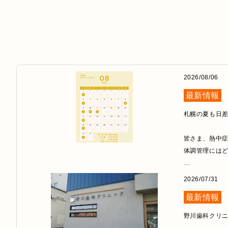
2026/08/06
最新情報
札幌の夏も日差
皆さま、熱中症
体調管理にはど
野川歯科クリニ
2026/07/31
ご家庭の予定と
最新情報
ご予約をお考え
野川歯科クリニ
ご質問やご予約