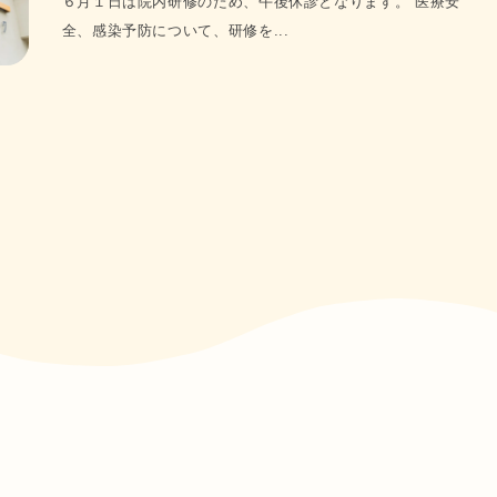
６月１日は院内研修のため、午後休診となります。 医療安
全、感染予防について、研修を...
グを受けることで、虫歯や歯周病のリスクを抑え、健康な状態を維持
方法についても丁寧にお伝えしています。厚別エリアで予防歯科に力
ています。

の流れをしっかりとご説明し、ご納得いただいたうえで進めてまいり
、厚別エリアで安心して通える歯科医院を目指しています。
