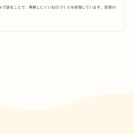
ルで診ることで、再発しにくいお口づくりを目指しています。症状の
ポートしています。厚別エリアで歯科医院をお探しの方にも安心して
治療を受けていただける環境づくりを大切にし、徹底した衛生管理を
を保っています。

ます。患者様の不安を和らげ、快適な診療体験を提供できるよう、ス
場となるよう心がけています。
・早期治療につながります。結果的に治療期間や費用の負担を抑える