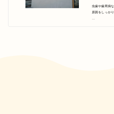
皆さまのご来院
虫歯や歯周病
原因をしっかり
また、予防歯
2026/07/25
通っていただけ
最新情報
札幌市厚別区
野川歯科クリ
行っています。
座り心地の良
タッフ一同努
2026/07/24
最新情報
野川歯科クリニ
痛みなどの症
ことにもつなが