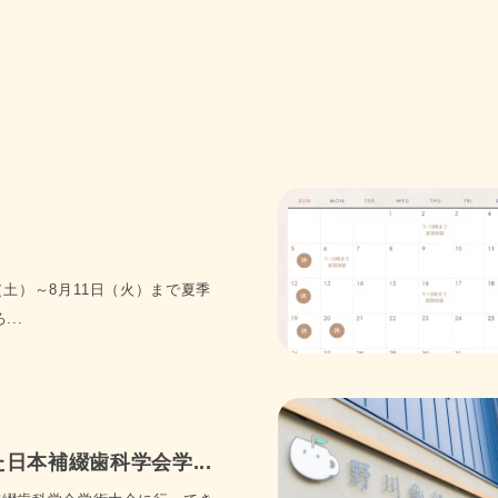
リーニングやブラッシング指導を通じて、ご自宅でのケアもサポートしています
いただけます。

がございましたらお気軽にご相談ください。
ックでは、患者さま一人ひとりに合わせた丁寧な診療を心がけています。

生活習慣は人それぞれ異なるため、画一的な治療ではなく、しっかりとカウンセ
不安を感じている方にも、安心してご来院いただけるよう配慮しています。

治療はもちろん、予防歯科やインプラント、セラミックなど幅広い診療に対応し
（土）～8月11日（火）まで夏季
..
で歯医者をお探しの方は、野川歯科クリニックまでお気軽にご相談ください。
する野川歯科クリニックは、患者様の笑顔を守ることを使命とする歯科医院です
様なお口のニーズにお応えしています。お口の状態は年齢やライフスタイルによ
ートナーとして、長期的な視点に基づく治療と予防を大切にしています。清潔で
が安心してお口の健康についてお考えいただけるよう、最善のサポートに取り組
日本補綴歯科学会学...